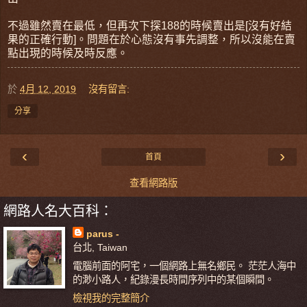
不過雖然賣在最低，但再次下探188的時候賣出是[沒有好結
果的正確行動]。問題在於心態沒有事先調整，所以沒能在賣
點出現的時候及時反應。
於
4月 12, 2019
沒有留言:
分享
‹
›
首頁
查看網路版
網路人名大百科：
parus -
台北, Taiwan
電腦前面的阿宅，一個網路上無名鄉民。 茫茫人海中
的渺小路人，紀錄漫長時間序列中的某個瞬間。
檢視我的完整簡介