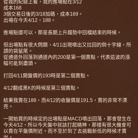
從我的紀錄上看，我的進場點在3/12
成本168
3個交易日後的3/18加碼，成本169。
出場在今天4/12，188。
進場點還可以，那是長期上升趨勢中回檔結束的時候。
但出場點有很大問題，4/11出現噴出又拉回的倒十字線，所
謂的袋鼠尾。
從通道外回落到通道內的200是第一個賣點，代表這波的漲
幅可能到盡頭。
打回4/11開盤價的193時是第二個賣點。
4/12翻成黑K的時候是第三個賣點。
結果我賣在188，而4/12的收盤價是191.5，賣的非常不漂
亮。
一開始買的時候定的出場點是MACD噴出回落，那會發生在
今天4/12，所以今天盤中就該打起精神，那樣有很大機會可
以賣在平盤價附近。而不至於到了去挑戰新低的時候才賣
出。