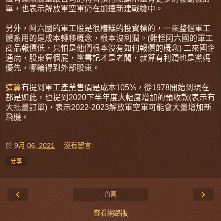
單，也表示解放軍空軍仍在加速新建戰機中。
另外，阿六國的軍工股是很糟糕的投資標的，一來整個軍工
體系用的是成本轉移概念，根本沒利潤。(難怪阿六國的軍工
商品報價低，只怕是他們根本沒有如何報價的概念) 二來國企
通病，股東算個屁，黨書記才是老闆，就算有利潤也是黨媽
優先，哪輪得到外部股東。
這篇
有提到軍工產業售價是成本105%，從1978開始到現在
都是如此，也提到2020下半年度大幅度增加的預收款(表示有
大批量訂單)，表示2022-2023解放軍空軍可能會大量增加新
飛機。
於
9月 06, 2021
沒有留言:
分享
‹
›
首頁
查看網路版