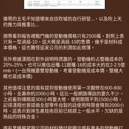
連帶的五毛不知道哪來自信吹噓的自行研發...，以及吹上天
的推力與推重比...
順帶看到報告裡戰鬥機的發動機價格只有2500萬，對照上表
只有一型渦扇-10，這大概是渦扇-10的售價，幾乎是材料成
本價格，這也難怪這家公司的利潤如此微薄。
另外根據漢翔在對外說明時透露的，發動機約占整機成本的
20%-25%，也可以推估出殲-11跟殲-16的成本大約在2-2.5億
rmb。(一台飛機要雙發動機，考量發動機是成本價，整機大
概也是成本價)
其他值得注意的還有提到發動機使用第一次翻修在600-800
小時，全壽命約2000小時。這比一般網路傳說的要久不少，
之前看到傳聞是300小時要大修，使用期限不到1500小時。
記得漢翔也曾提過全部零件自製的話使用時限會降到2000小
時，這表示對岸生產技術目前已經趕上一般水平，欠缺的是
熱段的特殊合金。
還有業績展望跟公司的材料預付款顯示還有更多的發動機訂