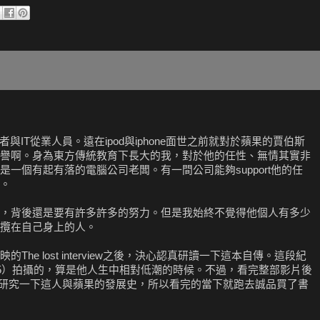
好者與IT從業人員。遠在ipod與iphone面世之前就對於蘋果的賈伯斯
譽啊。身為東方傳統教育下長大的我，對於他的任性、無情其實非
一個有起有落的電腦公司老闆。有一間公司能夠support他的任
。
，背後還是要有許多許多的努力。但是我始終不覺得他個人有多少
攬在自己身上的人。
e lost interview之後，決心認真研讀一下這本自傳。這段紀
95）拍攝的，算是他人生中相對低潮的時候。不過，看完整部影片後
認真研究一下這人與蘋果的發展史，所以看完的當下就跑去誠品買了書