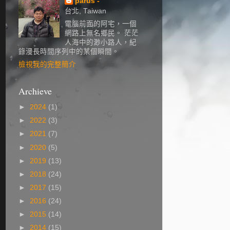
parus -
台北, Taiwan
電腦前面的阿宅，一個
網路上無名鄉民。 茫茫
人海中的渺小路人，紀
錄漫長時間序列中的某個瞬間。
檢視我的完整簡介
Archieve
►
2024
(1)
►
2022
(3)
►
2021
(7)
►
2020
(5)
►
2019
(13)
►
2018
(24)
►
2017
(15)
►
2016
(24)
►
2015
(14)
►
2014
(15)