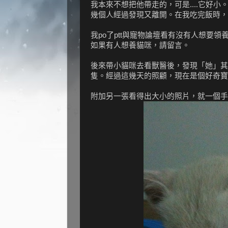
我本來不想把他帶走的，可是....它好
幾個人經過發現又離開。在我吃完飯時，又
我po了ptt與寵物論壇看有沒有人想要
如果有人想養貓咪，請留言。
後來帶小貓咪去看獸醫後，發現「她」其
隻。經過這幾天的照顧，現在是個好奇寶
附加另一張看得出大小的照片，就一個手