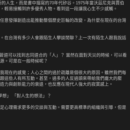
斯的人生，而是書中描寫的70年代矽谷。1975年當沃茲尼克與賈伯
，輕易接觸到許多優秀人物。看到這一段讓我心生不少感觸。
任意發揮創造出能推動整個歷史巨輪的改變，為什麼在現在的台灣
。在台灣有多少人會跟陌生人攀談閒聊？上一次有陌生人跟我說話
，有什麼管道可以找到志同道合的「人」？ 當然在面對天災的時候，可以看
源。可是在一般時候呢？
我現在的感覺；人心之間的過於疏離是個很大的原因。雖然我們每
跟這些人有所互動。甚至，過多的人反過頭來帶給我們龐大的壓
造力與創新能力的衰退，也反應在現代人強大的寂寞感上。
夢想」 「對人生的想法」？
足心理需求更多的交談與互動。需要更高標準的組織與引導，但是