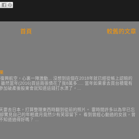
首頁
較舊的文章
果
興航空，心裏一陣激動... 沒想到這個在2018年就已經從帳上認賠的
 雖然當年(2016)買這兩張債花了我8萬多..... 當年如果拿去買台積電有
年去參加破產後股東會就知道這錢打水漂了，...
後天要去日本，打算整理東西時翻到從前的照片。 霎時間許多以為早已忘
，卻驚見自己的年輕歲月竟然少有笑容留下。 看到曾經心動過的女孩，曾
知道過得好嗎？ ...