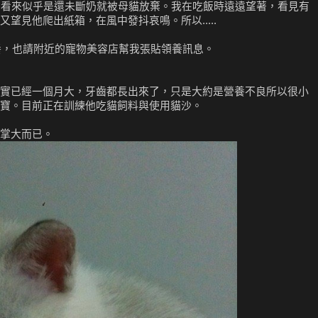
小。看來似乎是還未斷奶就被母貓放棄。我在吃飯時遠遠望著，看見有
望見他爬出紙箱，在風中發抖哀鳴。所以.....
領養，也請附近的寵物美容店幫我張貼領養訊息。
實已經一個月大，牙齒都長出來了，只是大約是營養不良所以很小
寶。目前正在訓練他吃貓飼料與使用貓沙。
掌大而已。