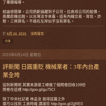
了專題報導。
結論很簡單，公司把虧損藏到子公司，拉高母公司的股價，
高層趁機出脫。以台灣法令來看，這有內線交易、背信、詐
欺，三條罪名。不過在左岸似乎沒有罪名。
於
6月 24, 2015
沒有留言:
分享
2015年6月14日 星期日
評新聞 日圓重貶 機械業者：3年內台產
業全垮
這則新聞呢 其實來源是工總做了個問卷回收109份
問卷在這裡 http://goo.gl/gu75Cl
除了中央社記者 林孟汝 寫得這篇之外
還可以找到 工商時報 譚淑珍 http://goo.gl/2jjRE0