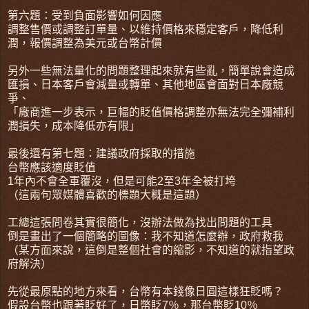
第六題：受到負面影響如何因應
調整售價或調整訂單量、以維持價格來穩定客戶，降低利
潤，報價調整為美元或台幣計價
另外一些無法量化的問題整理起來就有些亂，簡單說會造成
匯損、日本客戶會減量或轉單、其他地區會面對日本廠競
爭、
「廠商進一步表示，巨幅的貶值價格調整亦無法完全彌補利
潤損失，成本降低亦有限」
最後還有第七題：建議政府採取的措施
台幣應該適度貶值
1年內不會全軍覆沒，但是可能2至3年全被打垮
（這兩句眾媒體喜歡的標題大概是這題）
工總這張問卷其實很簡化，沒辦法做為找出問題的工具
倒是畫出了一個簡略的圖像：我不知道怎麼辦，政府救我
（某方面來說，這倒是整個社會的縮影，不知道的就指望政
府解決）
先從最原點的地方來看，台幣有本錢像日圓這樣狂貶嗎？
假設台幣也跟著貶好了，日幣貶7％，那台幣貶10％