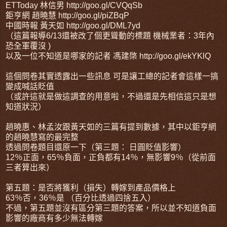
ETToday 林信男 http://goo.gl/CVQqSb
鉅亨網 趙曉慧 http://goo.gl/piZBqP
中國時報 黃天如 http://goo.gl/DML7yd
（這篇報導6/13還被改了個更聳動的標題 機械業者：3年內
恐全軍覆沒 )
以及一位不知道是哪家的記者 馮建棨 http://goo.gl/ekYKlQ
這個問卷其實透露出一些訊息 可是讓工總的記者會這樣一搞
變成喊話貶值
（或許這就是做這調查的用意啦，不過還是先相信這只是想
知道狀況）
趙曉惠、林孟汝跟黃天如的三篇有提到數據，其中以鉅亨網
的趙曉慧寫的最完整
透過問卷題目還原一下（第三題： 日圓貶值影響）
12％正面，65％負面，正負都有14％，無影響9％（從前面
三者算出來）
第五題：是否將獲利（損失）轉嫁到產品價格上
63％否，36％是 （百分比透過四捨五入）
不過，第五題並沒有區分第三題的答案，所以並不知道負面
影響的廠商有多少無法轉嫁