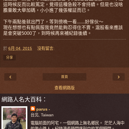
這時候反而比較篤定，覺得這種急殺不會持續。但是也沒啥
膽量敢大舉加碼，小小進了幾張權証而已。
下午兩點後就出門了，等到傍晚一看.......好傢伙～
現在想想也有點佩服我竟然能夠忍得住不賣。滬股看來應該
是會突破5000了，到時候再來補紀錄後續。
於
6月 04, 2015
沒有留言:
分享
‹
›
首頁
查看網路版
網路人名大百科：
parus -
台北, Taiwan
電腦前面的阿宅，一個網路上無名鄉民。 茫茫人海中
的渺小路人，紀錄漫長時間序列中的某個瞬間。