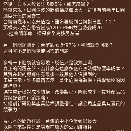
然後，日本人咬著牙多貶5％，那怎麼辦？
簡單來說，日圓這波的貶值幅度如此大，背後有前幾年日圓
過度升值的因素在
台幣前幾年可沒升值過，難道要貶到台幣對日圓1：1？
那樣美元兌台幣會變成120，RMB兌台幣變成20
.....這會鬧革命，還是會全島移民左岸 ＝ ＝
另一個問題則是：台幣跟著貶值7％，利潤就會回來？
這可就不是個簡單能回答的問題
多轉一下腦袋就會發現，貶值只是飲鴆止渴
真正的問題在於，為什麼有這麼多廠商無法轉嫁匯率成本？
其實在趙的報導中有最後一段其他人沒提到的
工總表示，許多廠商表示，會化危機為轉機，採取積極的因
應措施，
選擇重新檢討成本結構、改變製程，降低成本，提升產品品
質與配套的行銷策略，
持續創新研發與產業結構調整優化，讓公司產品具有實質的
競爭力。
最根本的問題在於：台灣的中小企業難以長大
以匯率來調控只是讓現在龐大的公司維持住