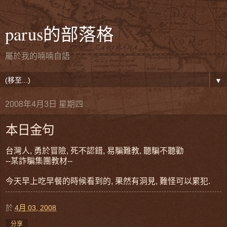
parus的部落格
屬於我的喃喃自語
▼
2008年4月3日 星期四
本日金句
台灣人, 勇於冒險, 死不認錯, 易騙難教, 聽騙不聽勸
--某詐騙集團教材--
今天早上吃早餐的時候看到的, 果然有洞見, 難怪可以累犯.
於
4月 03, 2008
分享