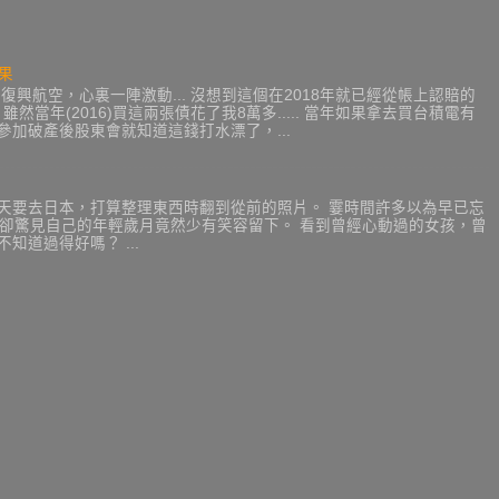
果
興航空，心裏一陣激動... 沒想到這個在2018年就已經從帳上認賠的
 雖然當年(2016)買這兩張債花了我8萬多..... 當年如果拿去買台積電有
年去參加破產後股東會就知道這錢打水漂了，...
後天要去日本，打算整理東西時翻到從前的照片。 霎時間許多以為早已忘
，卻驚見自己的年輕歲月竟然少有笑容留下。 看到曾經心動過的女孩，曾
知道過得好嗎？ ...