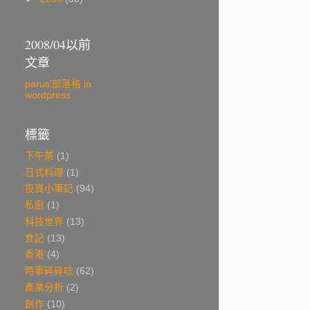
2008/04以前
文章
parus'部落格 in
wordpress
標籤
下午茶
(1)
日式料理
(1)
投資小筆記
(94)
私廚
(1)
科技世界
(13)
食記
(13)
香港
(4)
時事碎碎唸
(62)
產業分析
(2)
創作
(10)