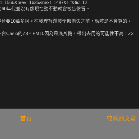
?mid=1566&prev=1635&next=1487&l=f&fid=12
世紀的60年代並沒有像現在動不動就會被告仿冒。
這台要10萬多阿。在我理智還沒全部消失之前，應該是不會買的。
與一台Casio的Z3。FM10因為是底片機，帶出去用的可能性不高，Z3
首頁
較舊的文章