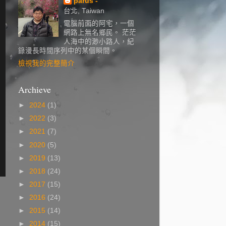
parus -
台北, Taiwan
電腦前面的阿宅，一個
網路上無名鄉民。 茫茫
人海中的渺小路人，紀
錄漫長時間序列中的某個瞬間。
檢視我的完整簡介
Archieve
►
2024
(1)
►
2022
(3)
►
2021
(7)
►
2020
(5)
►
2019
(13)
►
2018
(24)
►
2017
(15)
►
2016
(24)
►
2015
(14)
►
2014
(15)