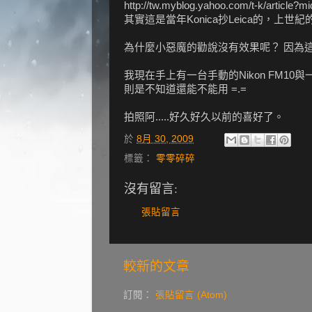
http://tw.myblog.yahoo.com/t-k/article
其實這是當年Konica抄Leica的，上
為什麼小惡魔的勸說沒有效果呢？ 因為
我現在手上有一台手動的Nikon FM10
則是不知道還能不能用 =.=
拍照阿.....好久好久以前的喜好了。
於
8月 30, 2009
標籤：
零零碎碎
沒有留言:
張貼留言
較新的文章
訂閱：
張貼留言 (Atom)