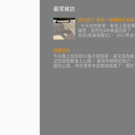
最常被訪
撿到錢了-興航一清算終於有結
今天收到掛號，看到上面寫著復
東西，竟然在6年後還回來了...
多好(馬後炮模式)。 2017
回憶過去
今天晚上加班到11點才回到家，卻又因為
記的回憶都湧上心頭。 看到年輕時的自己
經的心情... 早在很多年前她就結婚了，現在不