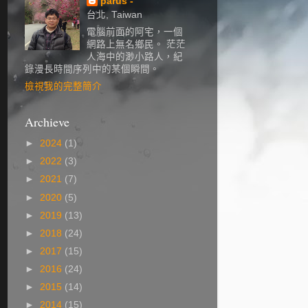
parus -
台北, Taiwan
電腦前面的阿宅，一個
網路上無名鄉民。 茫茫
人海中的渺小路人，紀
錄漫長時間序列中的某個瞬間。
檢視我的完整簡介
Archieve
►
2024
(1)
►
2022
(3)
►
2021
(7)
►
2020
(5)
►
2019
(13)
►
2018
(24)
►
2017
(15)
►
2016
(24)
►
2015
(14)
►
2014
(15)