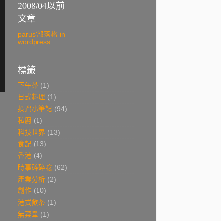
2008/04以前
文章
parus'部落格 in
wordpress
標籤
下午茶
(1)
日式料理
(1)
投資小筆記
(94)
私廚
(1)
科技世界
(13)
食記
(13)
香港
(4)
時事碎碎唸
(62)
產業分析
(2)
創作
(10)
港式飲茶
(1)
無菜單
(1)