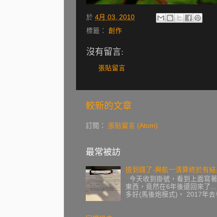
於
4月 03, 2010
標籤：
創作
沒有留言:
張貼留言
較新的文章
訂閱：
張貼留言 (Atom)
最常被訪
撿到錢了-興航一清算終於有結
今天收到掛號，看到上面寫著復
東西，竟然在6年後還回來了...
多好(馬後炮模式)。 2017