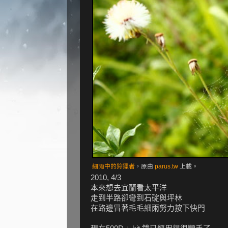
細雨中的狩獵者
，原由
parus.tw
上載。
2010, 4/3
本來想去宜蘭看太平洋
走到半路卻彎到石碇與坪林
在路邊冒著毛毛細雨努力按下快門