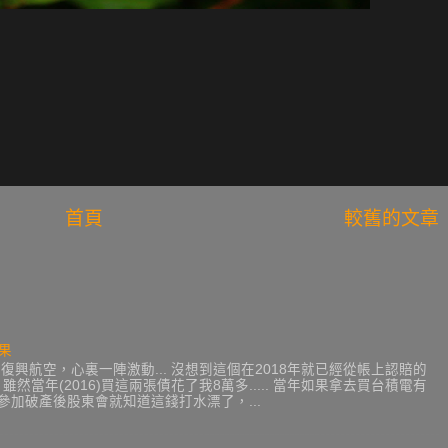
首頁
較舊的文章
果
興航空，心裏一陣激動... 沒想到這個在2018年就已經從帳上認賠的
 雖然當年(2016)買這兩張債花了我8萬多..... 當年如果拿去買台積電有
年去參加破產後股東會就知道這錢打水漂了，...