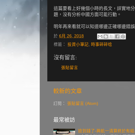
這篇要看上好幾個小時的長文，詳實地分
題，沒有分析中國方面可能行動。
明年再來看就可以知道哪邊正確哪邊錯誤
於
6月 26, 2018
標籤：
投資小筆記
,
時事碎碎唸
沒有留言:
張貼留言
較新的文章
訂閱：
張貼留言 (Atom)
最常被訪
撿到錢了-興航一清算終於有結