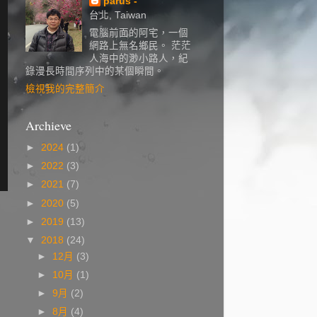
parus -
台北, Taiwan
電腦前面的阿宅，一個
網路上無名鄉民。 茫茫
人海中的渺小路人，紀
錄漫長時間序列中的某個瞬間。
檢視我的完整簡介
Archieve
►
2024
(1)
►
2022
(3)
►
2021
(7)
►
2020
(5)
►
2019
(13)
▼
2018
(24)
►
12月
(3)
►
10月
(1)
►
9月
(2)
►
8月
(4)