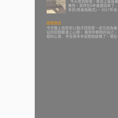
今天收到掛號，看到上面寫著復
東西，竟然在6年後還回來了...
多好(馬後炮模式)。 2017
回憶過去
今天晚上加班到11點才回到家，卻又因為
記的回憶都湧上心頭。 看到年輕時的自己
經的心情... 早在很多年前她就結婚了，現在不