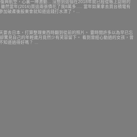
興航空，心裏一陣激動... 沒想到這個在2018年就已經從帳上認賠的
 雖然當年(2016)買這兩張債花了我8萬多..... 當年如果拿去買台積電有
年去參加破產後股東會就知道這錢打水漂了，...
後天要去日本，打算整理東西時翻到從前的照片。 霎時間許多以為早已忘
，卻驚見自己的年輕歲月竟然少有笑容留下。 看到曾經心動過的女孩，曾
知道過得好嗎？ ...