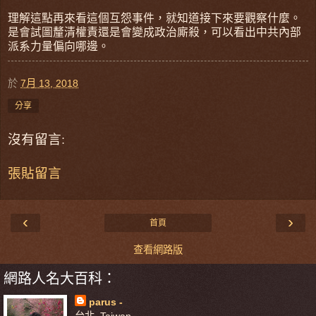
理解這點再來看這個互怨事件，就知道接下來要觀察什麼。
是會試圖釐清權責還是會變成政治廝殺，可以看出中共內部
派系力量偏向哪邊。
於
7月 13, 2018
分享
沒有留言:
張貼留言
‹
›
首頁
查看網路版
網路人名大百科：
parus -
台北, Taiwan