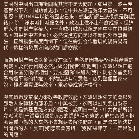
美國對中國出口課徵關稅其實不是大問題，如果第一波共產
黨就忍下去，問題會更小。但中共左派這幾年太囂張，不可
能忍。就1949年以後的歷史看來，這些所謂左派很像是群[屁
孩]，除了滿嘴喊打喊殺之外，政治上做不出什麼成績。但這
群人才是對岸掌權人，一直喊打喊殺就像是國中生在拉幫結
派。如果是中古世紀，必然演進方向是以不斷向外軍事擴
張，直到擴張過度而倒下。但在需要合作發展的後貿易時
代，這樣的發展方向必然四處樹敵。
而為何對岸無法捨棄這群左派？ 自然是因為要堅持共產黨的
獨裁。要實行獨裁必然要區分[我者]與[他者]，左派思想正適
合用來區分[你]跟[我]。要拉攏[你]來加入[我]，則必然需要給
予高過平常的特權，不然結派有何意義。放到整個國家來
說，輕者讓資源無效率，重者變成貪汙橫行。
與其透過放棄權力來改善政府效能，左派思想先天的會以外
部敵人來轉移內部矛盾。中興被罰，卻可以扯到要自製芯
片，就是這種思維方式的體現。說明白一點，中共內部所謂
左派就是[千錯萬錯都是they的錯]這種心態的人群集合體。抱
著這種心態的人當然不會想要去解決問題，而是會去解決提
出問題的人。反正[我]怎麼會有錯，[我]如果錯了，一定是[你]
的問題。