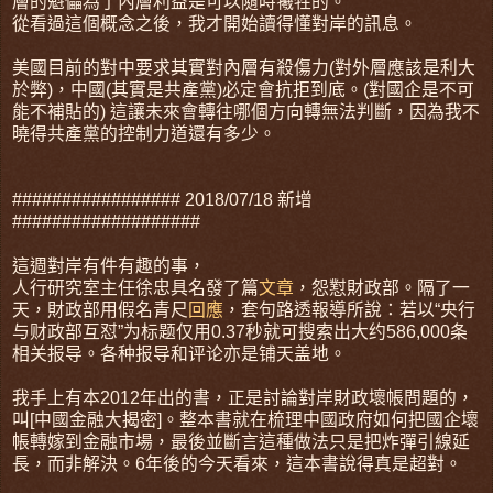
層的魁儡為了內層利益是可以隨時犧牲的。
從看過這個概念之後，我才開始讀得懂對岸的訊息。
美國目前的對中要求其實對內層有殺傷力(對外層應該是利大
於弊)，中國(其實是共產黨)必定會抗拒到底。(對國企是不可
能不補貼的) 這讓未來會轉往哪個方向轉無法判斷，因為我不
曉得共產黨的控制力道還有多少。
################# 2018/07/18 新增
###################
這週對岸有件有趣的事，
人行研究室主任徐忠具名發了篇
文章
，怨懟財政部。隔了一
天，財政部用假名青尺
回應
，套句路透報導所說：若以“央行
与财政部互怼”为标题仅用0.37秒就可搜索出大约586,000条
相关报导。各种报导和评论亦是铺天盖地。
我手上有本2012年出的書，正是討論對岸財政壞帳問題的，
叫[中國金融大揭密]。整本書就在梳理中國政府如何把國企壞
帳轉嫁到金融市場，最後並斷言這種做法只是把炸彈引線延
長，而非解決。6年後的今天看來，這本書說得真是超對。