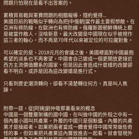
問題只怕現在是看不出答案的。
累積貿易戰與軍費問題的相關報導，隱約覺得...
美國目前的戰略似乎轉向為把[中俄朝]當作最主要假想敵。在
亞洲有條防線，在歐洲也有條防線。俄羅斯跟朝鮮傳統上都
是被當作敵人，沒啥新意。最大改變是中國現在似乎被視作
這三者的軸心，而不再是70年代以來被定位的可拉攏對象。
可以確定的是，2018元月的會議之後，美國裡面對中國最抱
希望的派系也不再奢望，中國會自己變成一個更開放更接近
西方主流價值體系的國家。但是因此會造成什麼樣的改變卻
看不明白，或許是因為這改變還是進行式。
只看到歷史潮流轉向，卻看不清楚轉往何方，真是叫人焦
躁。
附帶一提，從[阿姨]劉仲敬那裏看來的概念
中國是一個雙層架構的國中國，在叫做中國的外殼之中有一
個內層小國叫共產黨。外層的中國只是個魁儡，內層的共產
黨才是操縱者。如果把兩者當成一體會覺得中國常常做些奇
怪的事，但如果把共產黨這內層放進去一起看。就會發現外