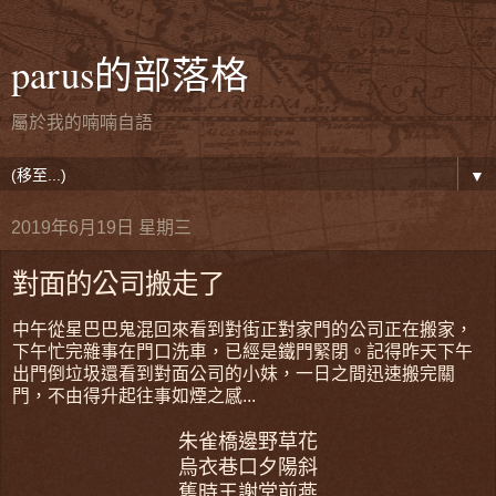
parus的部落格
屬於我的喃喃自語
▼
2019年6月19日 星期三
對面的公司搬走了
中午從星巴巴鬼混回來看到對街正對家門的公司正在搬家，
下午忙完雜事在門口洗車，已經是鐵門緊閉。記得昨天下午
出門倒垃圾還看到對面公司的小妹，一日之間迅速搬完關
門，不由得升起往事如煙之感...
朱雀橋邊野草花
烏衣巷口夕陽斜
舊時王謝堂前燕