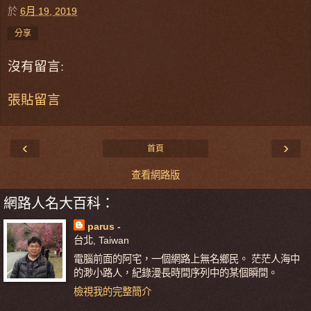
於
6月 19, 2019
分享
沒有留言:
張貼留言
‹
›
首頁
查看網路版
網路人名大百科：
parus -
台北, Taiwan
電腦前面的阿宅，一個網路上無名鄉民。 茫茫人海中
的渺小路人，紀錄漫長時間序列中的某個瞬間。
檢視我的完整簡介