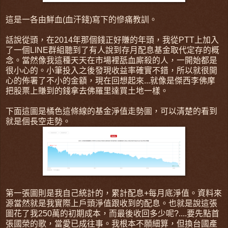
這是一各由鮮血(血汗錢)寫下的慘痛教訓。
話說從頭，在2014年那個錢正好賺的年頭，我從PTT上加入
了一個LINE群組聽到了有人說到存月配息基金取代定存的概
念。當然像我這種天天在市場裡舐血廝殺的人，一開始都是
很小心的。小筆投入之後發現收益率確實不錯，所以就很開
心的佈署了不小的金額，現在回想起來...就像是傑西李佛摩
把股票上賺到的錢拿去佛羅里達買土地一樣。
下面這圖是橘色這條線的基金淨值走勢圖，可以清楚的看到
就是個長空走勢。
第一張圖則是我自己統計的，累計配息+每月底淨值。資料來
源當然就是我實際上戶頭淨值跟收到的配息。也就是說這張
圖花了我250萬的初期成本，而最後收回多少呢?....要先點首
張國榮的歌，當愛已成往事。我根本不願細算，但換台國產