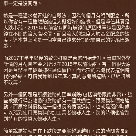
車一定是沒問題。
這是一種溫水煮青蛙的自殺法，因為每個月有領到配息，所
以你會有一種雖然賠錢但大概還好的錯覺。但是淨值其實是
大跌小漲，2015年以前會有同時賺錢的原因很單純是因為熱
錢在不斷的流入高收債，而且流入的速度大於基金配息的速
度。這本質上就是一個拿自己錢來分期配給自己的追尾巴遊
戲。
而2017下半年以後的致命打擊是台幣開始走升。簡單說外幣
計價的月配息基金之所以在2015年以前很甜，有一個很大原
因是台幣長年被壓抑在過低價位，而老彭的去職代表這個時
代的終結。可惜我等到19年底才真的意識到這點，已經賠到
不敢算。
另外一個問題是所謂雜幣的匯率崩跌(包括澳幣跟南非幣)，這
些被銀行稱為雜幣的貨幣都有一個共通性，跟原物料價格連
動。而原物料價格是一個很長的循環週期，也就是漲的時候
可以漲到使用原物料的加工業者懷疑人生，跌的時候也會跌
到持有的投資人懷疑人生。
簡單說結論就是在下跌段是要躲越遠越好，跌的時間會長到