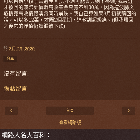
可以留給小孩子當遺產。(只不過可能會只剩下零頭) 我最近
才換回的澳幣計價環高收基金只有不到30萬，因為這波肺炎
疫情讓高收債跟澳幣同時崩跌。我自己算如果3月初就贖回的
話，可以多12萬，才隔2個星期，這教訓超級痛。(但我贖回
之後它的淨值仍然繼續下跌)
於
3月 26, 2020
分享
沒有留言:
張貼留言
‹
›
首頁
查看網路版
網路人名大百科：