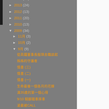
►
2013
(24)
►
2012
(13)
►
2011
(20)
►
2010
(13)
▼
2009
(34)
►
11月
(3)
►
10月
(2)
▼
9月
(9)
從高鐵董事長殷琪去職談起
姊姊的守護者
情書 (三)
情書 (二)
情書 (一)
生命最後一個各月的花嫁
滿35歲的第一個心得
9/10 騎腳踏車摔車
凌晨被CALL