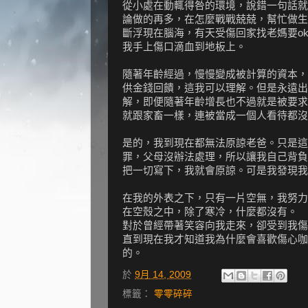
從小處在動輒得咎的環境，說錯一句話就
論做的再多，在怎麼戰戰兢兢，幫忙做生
斷浮現在腦海，有天受傷回家找老媽要o
我手上傷口滴血到地板上。
隨著年齡經過，慢慢變成被計算的資本，
供金錢回饋，這我可以理解。但是永遠出
解，即便隨著年齡增長也不過就是被要求
就跟家畜一樣，連被當成一個人看待都沒
是的，我到現在都無法原諒老爸。只是這
罪，父母沒辦法處理，所以讓我自己背負
把一切寫下，我就會原諒。可是我發現我
在我的外表之下，只有一片空無，我努力
在空殼之中，除了寒冷，什麼都沒有。
對於曾經帶著笑容向我走來，卻受到我傷
直到現在我才知道我為什麼會喜歡傷心咖
的。
於
9月 14, 2009
標籤：
零零碎碎