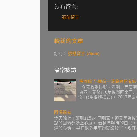
沒有留言:
張貼留言
較新的文章
訂閱：
張貼留言 (Atom)
最常被訪
撿到錢了-興航一清算終於有結
今天收到掛號，看到上面寫著復
東西，竟然在6年後還回來了...
多好(馬後炮模式)。 2017
回憶過去
今天晚上加班到11點才回到家，卻又因為
記的回憶都湧上心頭。 看到年輕時的自己
經的心情... 早在很多年前她就結婚了，現在不