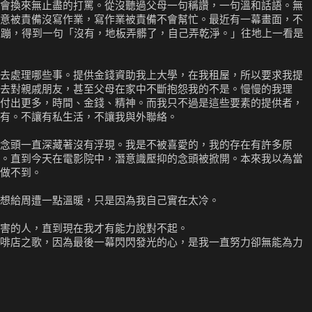
會換來無止盡的打罵。從沒聽過父母一句稱讚，一句溫和話語。無
意被責備沒寫作業，寫作業被責備不會幫忙。最近有一幕畫面，不
k蹦，得到一句「沒有，地板弄髒了，自己弄乾淨。」往地上一看是
去處理哪些事。提供金錢資助我上大學，在我租屋，所以要求我提
去對親戚朋友，甚至父母在家中不斷抱怨我的不是。慢慢的我理
付出更多，時間、金錢、精神。而我只不過是這些要素的提供者，
有。不讓有私生活，不讓我與外聯絡。
念頭一直深藏著沒有浮現。我是不被喜愛的，我的存在有許多原
。直到今天在電影院中，潛意識壓抑的念頭被掀開。本來我以為當
做不到。
想給周遭一點溫暖，只是因為我自己實在太冷。
害的人，直到現在我才有能力說對不起。
啡店之歌，因為最後一幕閃閃發光的心，是我一直努力卻無能為力