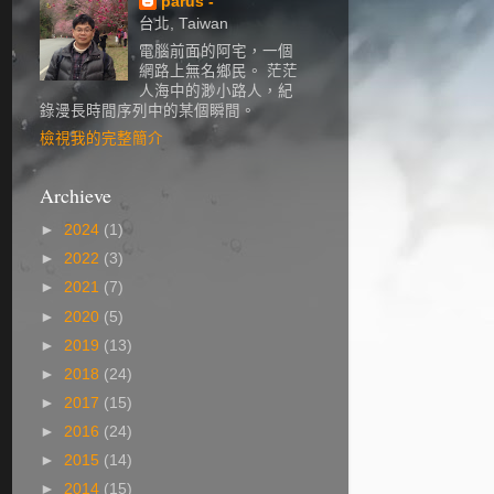
parus -
台北, Taiwan
電腦前面的阿宅，一個
網路上無名鄉民。 茫茫
人海中的渺小路人，紀
錄漫長時間序列中的某個瞬間。
檢視我的完整簡介
Archieve
►
2024
(1)
►
2022
(3)
►
2021
(7)
►
2020
(5)
►
2019
(13)
►
2018
(24)
►
2017
(15)
►
2016
(24)
►
2015
(14)
►
2014
(15)