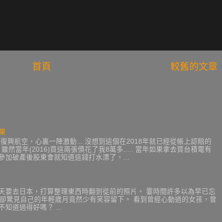
首頁
較舊的文章
果
興航空，心裏一陣激動... 沒想到這個在2018年就已經從帳上認賠的
 雖然當年(2016)買這兩張債花了我8萬多..... 當年如果拿去買台積電有
年去參加破產後股東會就知道這錢打水漂了，...
後天要去日本，打算整理東西時翻到從前的照片。 霎時間許多以為早已忘
，卻驚見自己的年輕歲月竟然少有笑容留下。 看到曾經心動過的女孩，曾
知道過得好嗎？ ...