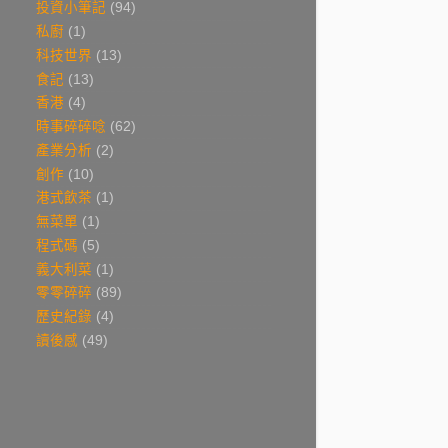
投資小筆記
(94)
私廚
(1)
科技世界
(13)
食記
(13)
香港
(4)
時事碎碎唸
(62)
產業分析
(2)
創作
(10)
港式飲茶
(1)
無菜單
(1)
程式碼
(5)
義大利菜
(1)
零零碎碎
(89)
歷史紀錄
(4)
讀後感
(49)