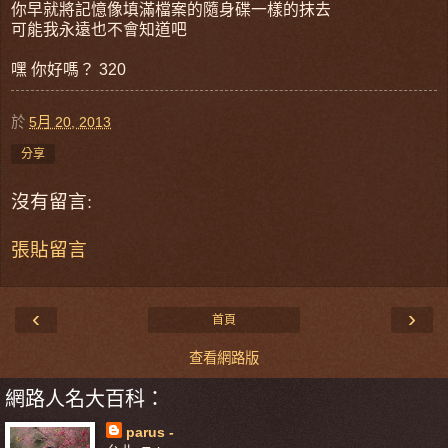
你早就將記憶像填滿檔案的隨身碟一樣的抹去
可能我永遠也不會知道吧
嘿 你好嗎？ 320
於
5月 20, 2013
分享
沒有留言:
張貼留言
‹
›
首頁
查看網路版
網路人名大百科：
parus -