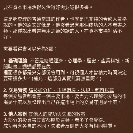
要在資本市場活得久活得好需要唸很多書。
這是窮查理的普通常識的作者，也就是巴非特的合夥人蒙格
說的。他的原文好像是，他沒看過有那個成功的人不看書之
類。那種說出看書無用之類的話的人，在資本市場裡活不
好。
需要看得書可以分為3類：
1. 基礎理論
不管是總體經濟、心理學、歷史、產業科技、新
聞時事，通通都算在內
裡面很多都是只有部份會用到，可視個人才智精力時間決定
要研讀多少。(補充：這部分其實無窮無盡阿。)
2. 交易實務
講技術分析、市場環境、法規，都可以算
每個交易者都會有一個主要市場，要盡力去理解你交易的市
場是什麼以及整理出自己在這市場上的交易守則是什麼。
3. 他人案例
其他人的成功與失敗的教案
大部分的投資書其實都屬於這類，看多了會覺得...
成功者有各自的不同，失敗者反倒是大多有相同特質。