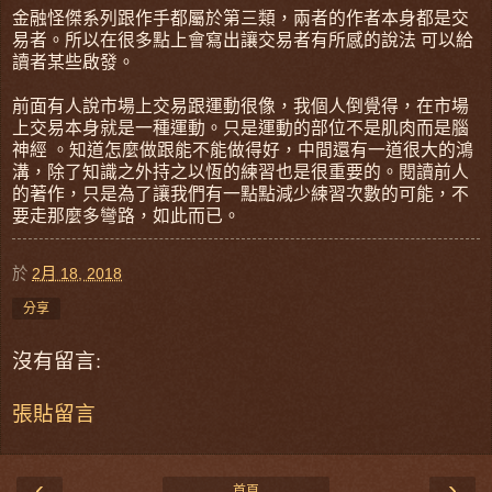
金融怪傑系列跟作手都屬於第三類，兩者的作者本身都是交
易者。所以在很多點上會寫出讓交易者有所感的說法 可以給
讀者某些啟發。
前面有人說市場上交易跟運動很像，我個人倒覺得，在市場
上交易本身就是一種運動。只是運動的部位不是肌肉而是腦
神經 。知道怎麼做跟能不能做得好，中間還有一道很大的鴻
溝，除了知識之外持之以恆的練習也是很重要的。閱讀前人
的著作，只是為了讓我們有一點點減少練習次數的可能，不
要走那麼多彎路，如此而已。
於
2月 18, 2018
分享
沒有留言:
張貼留言
‹
›
首頁