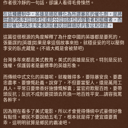
作者很冷靜的一句話，卻讓人看得毛骨悚然。
在這種體制中，英雄是順民轉化為所謂暴民的催化劑，是將
扭曲的秩序拉回原位或部分拉回原位的發動者和組織者，而
繳出催化劑和主使者則是暴民回歸順民的象征和保證。
這篇從很根源的角度解釋了為什麼中國的英雄都是要死的，
張藝謀的[英雄]如果是拿這個故事來拍，就穩妥妥的可以壓倒
李安的臥虎藏龍。(不過大概是會被禁吧)
台灣多年來都走美式教育，美式的英雄是反抗。特別是反抗
強權，保護弱者是最標準的英雄形象。
而傳統中式文化的英雄呢，就複雜得多，要除暴安良、要盡
忠盡孝、要慷慨赴義。說穿了，不但要當聖人，還是萬用工
具人。平常日要樂善好施慷慨解囊；當官府欺壓百姓，要帶
頭反抗；反抗不成則要提頭去死換一地百姓平安....請容我罵
各幹字。
因為現在看多了美式電影，所以才會覺得傳統中式豪傑好像
有點怪。鄉民不要說給五毛了，根本就是得了便宜還要賣
乖，這明明就算是鄉民的霸凌吧。