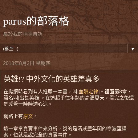
parus的部落格
屬於我的喃喃自語
▼
2018年8月2日 星期四
英雄!? 中外文化的英雄差真多
在爬網時看到有人推薦一本書，叫[
血酬定律
]。裡面第8章，
篇名叫[出售英雄]。在這超乎往年熱的高溫夏天，看完之後還
是感覺一陣陣透心涼。
網路上有
原文
。
這一章拿真實事件來分析，說的是清咸豐年間的寧波鹽糧
案，也就是說完全的真實事件。