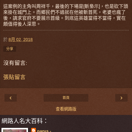
這案例的主角叫周祥千，最後的下場是[斬梟示]，也是砍下頭
來掛在城門上。而鄉民們不過就在他被斬首死，老婆也瘋了
後，請求官府不要展示首級。到底這英雄當得不當得，實在
頗值得後人深思。
於
8月 02, 2018
分享
沒有留言:
張貼留言
‹
›
首頁
查看網路版
網路人名大百科：
parus -