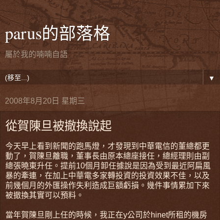
parus的部落格
屬於我的喃喃自語
▼
2008年8月20日 星期三
從賀陳旦被撤換說起
今天早上看到新聞的跑馬燈，才發現到中華電信的董總都更
動了，賀陳旦離職，董事長由原本總座接任，總經理則由副
總張曉東升任。提前10個月卸任據說是因為受到最近阿扁風
暴的牽連，在加上中華電多家轉投資的投資效果不佳，以及
前幾個月的外匯操作失利造成巨額虧損。幾件事情累加下來
被撤換其實可以預料。
當年賀陳旦剛上任的時候，我正在y公司於hinet所租的機房