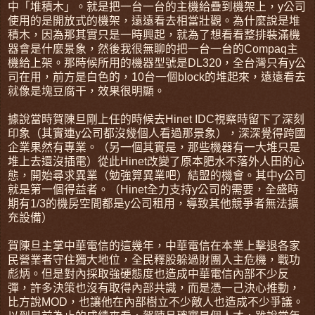
中「堆積木」。就是把一台一台的主機給疊到機架上，y公司
使用的是開放式的機架，遠遠看去相當壯觀。為什麼說是堆
積木，因為那其實只是一時興起，就為了想看看整排裝滿機
器會是什麼景象，然後我很無聊的把一台一台的Compaq主
機給上架。那時候所用的機器型號是DL320，全台灣只有y公
司在用，前方是白色的，10台一個block的堆起來，遠遠看去
就像是塊豆腐干，效果很明顯。
據說當時賀陳旦剛上任的時候去Hinet IDC視察時留下了深刻
印象（其實連y公司都沒幾個人看過那景象），深深覺得跨國
企業果然有專業。（另一個其實是，那些機器有一大堆只是
堆上去還沒插電）從此Hinet改變了原本肥水不落外人田的心
態，開始尋求異業（勉強算異業吧）結盟的機會。其中y公司
就是第一個得益者。（Hinet全力支持y公司的需要，全盛時
期有1/3的機房空間都是y公司租用，導致其他競爭者無法擴
充設備）
賀陳旦主掌中華電信的這幾年，中華電信在本業上擊退各家
民營業者守住獨大地位，全民釋股躲過財團入主危機，戰功
彪炳。但是對內採取強硬態度也造成中華電信內部不少反
彈，許多決策也沒有取得內部共識，而是憑一己決心推動，
比方說MOD，也讓他在內部樹立不少敵人也造成不少爭議。