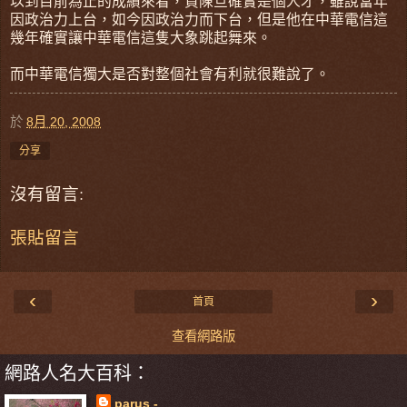
以到目前為止的成績來看，賀陳旦確實是個人才，雖說當年
因政治力上台，如今因政治力而下台，但是他在中華電信這
幾年確實讓中華電信這隻大象跳起舞來。
而中華電信獨大是否對整個社會有利就很難說了。
於
8月 20, 2008
分享
沒有留言:
張貼留言
‹
›
首頁
查看網路版
網路人名大百科：
parus -