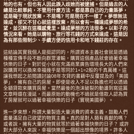
地的也有，但也有人因此誤入歧途而被逮捕。但是過去的人
總是比較單純，不管用什麼方法，都是靠自己的力量築夢，
或是礙于現狀放棄，不是嗎? 可是現在不一樣了。夢想無法
達成，卻又不甘心就這樣放棄，所以會有一種達成夢想的希
望，並沉醉在這種感覺里。達成夢想的方法很多。以彰子的
情況來看，她是以購物、旅行等花錢的方式來達成，這是因
為有那些限制少、手續方便的信用卡和地下錢莊的存在。
這結論其實我個人是挺認同的，所謂資本主義社會就是透過
種種宣傳手段不斷向群眾灌輸，購買這個產品就會過著幸福
快樂的日子。對於從小就在充滿商業廣告環境長大的人們來
說購買可以換來幸福幾乎是等同於1+1=2般的千真萬確。這
讓我想起之前閱讀討論08年次貸的書籍中反覆提及的「美國
夢」，擁有自己的房屋。即使是收入不足以負擔也可以透過
全額貸款來購買房屋。當然最後的泡沫破裂的動盪到寫這篇
文章時還在漫延，而最原始的動機也不過就是借款人認為買
了房屋就可以過著幸福快樂的日子（實現美國夢）。
進一步來想，所謂大量製造大量消費的資本主義，鼓勵人們
盡量滿足自己欲望的物質主義。真的是對人類有貢獻的嗎？
或者說，擁有大量的物質就等於過著幸福快樂的日子？ 或許
對大部分人來說，幸福快樂是一個超出想像的境界。許多人