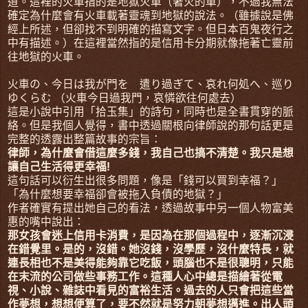
道。這裡的火車指的是地獄火車（著火的車），不過我無法
確定為什麼會有火車載著靈魂到地獄的說法。（雖據說是佛
經上所述，但卻找不到明確的描寫文字。但日本百鬼夜行之
中有描述。）在這裡當然指的是信用卡分期就像拖著亡靈前
往地獄的火車。
火車の、今日は我が門を 遣り過ぎて、哀れ何処へ、巡り
ゆくらむ （火車今日過我門，哀憐欲往何處去）
這是小說中引用「拾玉集」的詩句，同時也是全書貫穿的脈
絡。但是我個人覺得，書中透過關根向律師說的那句話更是
完整的透露出整篇故事的宗旨：
律師，為什麼會借這麼多錢，我自己也搞不清楚。我只是想
讓自己生活得更幸福!
這句話可以衍生出很多問題，像是「錢可以買到幸福？」
「為什麼想要幸福卻會被拖入負債的地獄？」
作者確實有提出她自己的看法，透過故事中另一個人物富美
惠的嘴中說出：
那女孩會迷上信用卡消費，是因為在那個過程中，逐漸沉浸
在錯覺里。是的，沒錯。她沒錢，沒學歷，沒什麼特長，就
連長相也不是美得能夠靠它吃飯，頭腦也不是很聰明，只能
在末流的公司做些事務工作。這種人心中總是描繪著從電
視、小說、雜誌中看見的富裕生活。過去的人只會把這些當
作夢想，想想便算了，要不然就是努力朝夢想邁進。出人頭