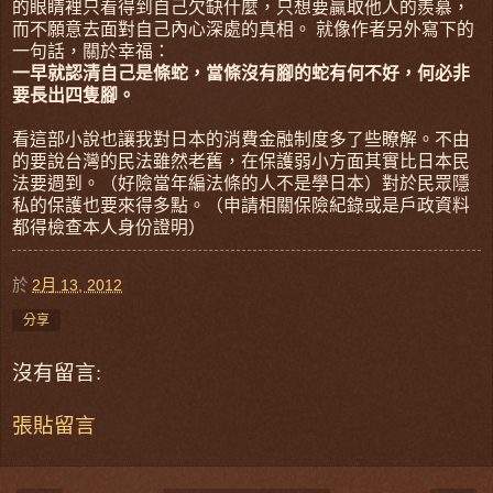
的眼睛裡只看得到自己欠缺什麼，只想要贏取他人的羨慕，
而不願意去面對自己內心深處的真相。 就像作者另外寫下的
一句話，關於幸福：
一早就認清自己是條蛇，當條沒有腳的蛇有何不好，何必非
要長出四隻腳。
看這部小說也讓我對日本的消費金融制度多了些瞭解。不由
的要說台灣的民法雖然老舊，在保護弱小方面其實比日本民
法要週到。（好險當年編法條的人不是學日本）對於民眾隱
私的保護也要來得多點。（申請相關保險紀錄或是戶政資料
都得檢查本人身份證明）
於
2月 13, 2012
分享
沒有留言:
張貼留言