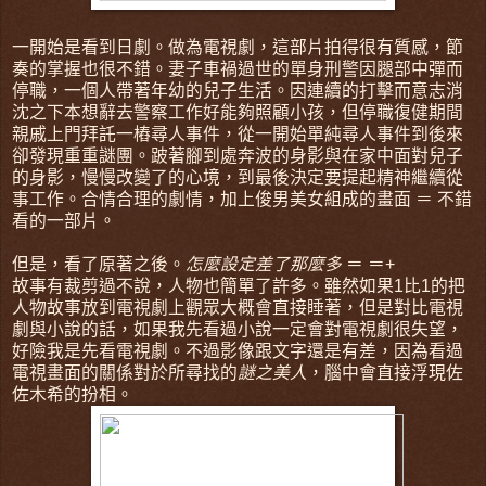
一開始是看到日劇。做為電視劇，這部片拍得很有質感，節
奏的掌握也很不錯。妻子車禍過世的單身刑警因腿部中彈而
停職，一個人帶著年幼的兒子生活。因連續的打擊而意志消
沈之下本想辭去警察工作好能夠照顧小孩，但停職復健期間
親戚上門拜託一樁尋人事件，從一開始單純尋人事件到後來
卻發現重重謎團。跛著腳到處奔波的身影與在家中面對兒子
的身影，慢慢改變了的心境，到最後決定要提起精神繼續從
事工作。合情合理的劇情，加上俊男美女組成的畫面 ＝ 不錯
看的一部片。
但是，看了原著之後。
怎麼設定差了那麼多
＝ ＝+
故事有裁剪過不說，人物也簡單了許多。雖然如果1比1的把
人物故事放到電視劇上觀眾大概會直接睡著，但是對比電視
劇與小說的話，如果我先看過小說一定會對電視劇很失望，
好險我是先看電視劇。不過影像跟文字還是有差，因為看過
電視畫面的關係對於所尋找的
謎之美人
，腦中會直接浮現佐
佐木希的扮相。