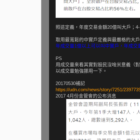
照這定義，年度交易金額20億叫大戶；4-
取用最寬鬆的中實戶定義與最嚴格的大戶
年成交量1億以上可以叫中實戶，年成交
PS
用成交量來看其實對股民沒啥米意義（對
以成交量勉強挪用一下。
20170530補記
https://udn.com/news/story/7251/239773
2017 4月份金管會的公布消息