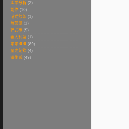
產業分析
(2)
創作
(10)
港式飲茶
(1)
無菜單
(1)
程式碼
(5)
義大利菜
(1)
零零碎碎
(89)
歷史紀錄
(4)
讀後感
(49)