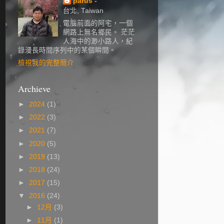
parus -
台北, Taiwan
電腦前面的阿宅，一個
網路上無名鄉民。 茫茫
人海中的渺小路人，紀
錄漫長時間序列中的某個瞬間。
檢視我的完整簡介
Archieve
►
2024
(1)
►
2022
(3)
►
2021
(7)
►
2020
(5)
►
2019
(13)
►
2018
(24)
►
2017
(15)
▼
2016
(24)
►
12月
(3)
►
11月
(1)