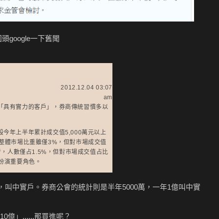
google一下舊聞
2012.12.04 03:07
am
「具有實力的客戶」，券商傳統習慣多以
今年上半年累計成交值5,000萬元以上
整體市場比重雖僅3%，但對市場成交值
者，人數僅占1.5%，但對市場成交值占比
扮演重要角色。
億，叫中實戶。券商公會的統計則是半年5000萬，一年1億叫中實
」......那買進呢？