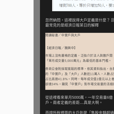
忽然納悶，這裡說得大戶定義是什麼？ 回頭
最常見的是經濟日報某日的解釋
閱讀秘書／中實戶與大戶
【經濟日報╱魏興中】
市場上沒有嚴格的定義，泛指介於法人與散戶間
「單月成交量5,000萬元」為最低的基本門檻。
券商公會則採取寬鬆的標準，依其資料指出，台股
的「中實戶」及「大戶」人數近11萬人，人數占
占比高達41.8%。同時，每年成交值1億元以上
卻達34%。顯見「中實戶」對市場交易量的活絡
從這裡看來單月5000萬，一年交易量6
戶。兩者定義的差距....真是大啊。
而證所稅裡面的大戶則是「售股金額超過10億