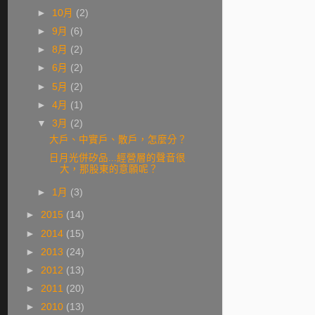
►
10月
(2)
►
9月
(6)
►
8月
(2)
►
6月
(2)
►
5月
(2)
►
4月
(1)
▼
3月
(2)
大戶、中實戶、散戶，怎麼分？
日月光併矽品...經營層的聲音很
大，那股東的意願呢？
►
1月
(3)
►
2015
(14)
►
2014
(15)
►
2013
(24)
►
2012
(13)
►
2011
(20)
►
2010
(13)