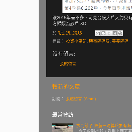
跟2015年差不多，可見台股大戶大約只有
方歸類為散戶 XD
於
3月 28, 2016
標籤：
投資小筆記
,
時事碎碎唸
,
零零碎碎
沒有留言:
張貼留言
較新的文章
訂閱：
張貼留言 (Atom)
最常被訪
撿到錢了-興航一清算終於有結
今天收到掛號，看到上面寫著復