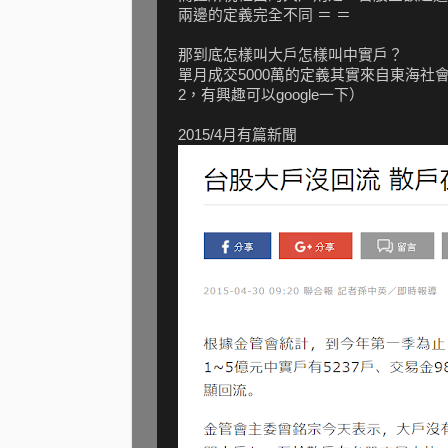
兩邊的定義完全不同 ＝ ＝
那到底怎樣叫大戶怎樣叫中實戶？
單月成交5000萬的定義其實來自東海社會
2，有興趣可以google一下）
2015/4月有篇新聞