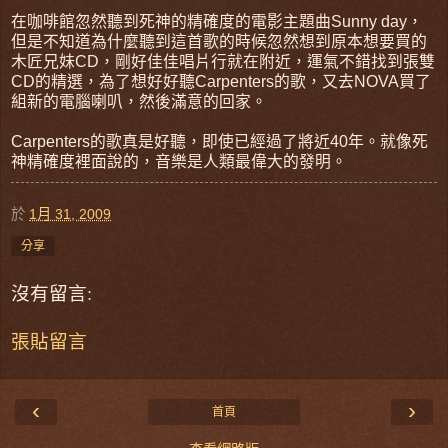
在咖啡館忽然聽到死神的精確度的電影主題曲Sunny day，
但是不知道為什麼聽到這首歌的時候忽然想到原本想要買的
木匠兄妹CD，剛好佳佳唱片行就在附近，運氣不錯找到張雙
CD的精選，為了想好好聽Carpenters的歌，又去NOVA買了
組新的電腦喇叭，然後滿意的回家。
Carpenters的歌真是好聽，即使已經過了將近40年。就像死
神精確度裡面說的，音樂是人類最偉大的發明。
於
1月 31, 2009
分享
沒有留言:
張貼留言
‹
›
首頁