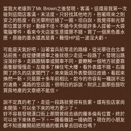
當我大老遠到了Mr. Brown之後發現，客滿。這還是我第一次
碰到這間店客滿。末法度，只好找其他地方，抱著既來之則
安之的態度，在光華附近繞了一圈。坦白說，我覺得新光華
那位置並不好，動線不佳。不過今天倒是許多人提著一大袋
電腦零件，看來今天店家生意還算不錯。買了一個黑色墨水
匣，原廠的墨水還真是貴，難怪HP這一波沒大虧。
可能是天氣好吧，沿著當兵前常走的路線，從光華往台北車
站前進。自從捷運通車之後就很少走這一段路了，發現沿路
沒落好多，走路跟騎車或開車不同，要瞭解一個地方就要靠
兩隻腳慢慢走。左邊多了棟住宅大樓，看外表還不錯。右邊
開了許久的店家關門了。來來飯店外表整個拉皮過，看起來
煥然一新。只是跟十多年前相比，如今的市容有一種說不出
的滄桑，滿路的空店面，很明白的訴說，財訊上面那些鼓吹
買房地產的文章絕不能信。
說不定真的老了，走這一段路就覺得有些累。還有些店家尚
未開張，可以坐下來的地方更少了。
好不容易發現漢口街上那間曾經去過的羅多倫有位置，終於
可以坐下來休息一下。一邊看雜誌一邊納悶，現在的小朋友
都不知道離開前把用過的餐具拿去回收台嗎？