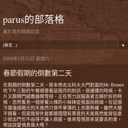
parus的部落格
屬於我的喃喃自語
▼
2009年1月31日 星期六
春節假期的倒數第二天
在假期的倒數第二天，原本想去北科大大門對面的Mr. Brown
吃下午三點的午餐順便看這個月的財訊。搭捷運的時候，卡
片又跟閘門感應器鬧彆扭，正在努力說服兩者言歸於好的時
候，忽然看見一個穿著火辣的小妹妹從我面前經過。在這個
冷風強過陽光的天竟然只穿件單薄的上衣跟熱褲。雖然大腿
不錯看，但是我穿外套都還隱隱有寒意的天氣既然能穿這麼
少就出門也不由得不讓人佩服。後來發現原來是要去約會，
嗯該說愛情真偉大嗎？