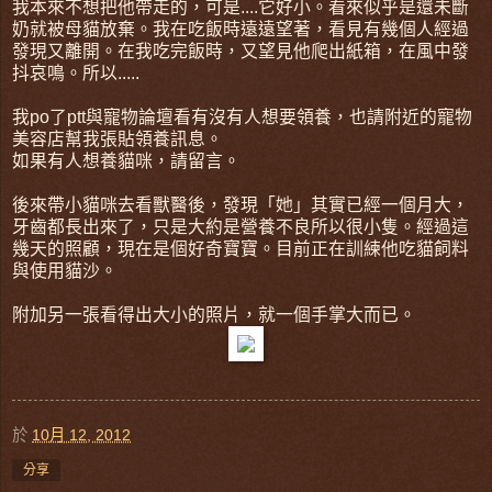
我本來不想把他帶走的，可是....它好小。看來似乎是還未斷
奶就被母貓放棄。我在吃飯時遠遠望著，看見有幾個人經過
發現又離開。在我吃完飯時，又望見他爬出紙箱，在風中發
抖哀鳴。所以.....
我po了ptt與寵物論壇看有沒有人想要領養，也請附近的寵物
美容店幫我張貼領養訊息。
如果有人想養貓咪，請留言。
後來帶小貓咪去看獸醫後，發現「她」其實已經一個月大，
牙齒都長出來了，只是大約是營養不良所以很小隻。經過這
幾天的照顧，現在是個好奇寶寶。目前正在訓練他吃貓飼料
與使用貓沙。
附加另一張看得出大小的照片，就一個手掌大而已。
於
10月 12, 2012
分享