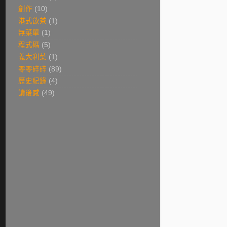
創作
(10)
港式飲茶
(1)
無菜單
(1)
程式碼
(5)
義大利菜
(1)
零零碎碎
(89)
歷史紀錄
(4)
讀後感
(49)