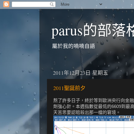
parus的部落
屬於我的喃喃自語
2011年12月23日 星期五
2011聖誕前夕
熬了許多日子，終於等到歐洲央行向金融
劑強心針。本週指數從最低的6609到最
天苦思要認賠殺出那一檔的窘境。