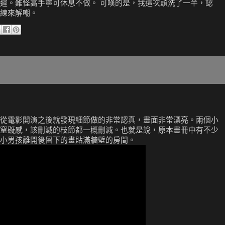
遲。難怪高手寧可休息不做。 可嘆的是，我這次頭洗了一半，認
練來解嘲。
從電影開演之後就發現細節做的非常認真，畫面非常漂亮。兩個小
窒礙感，該刪減的枝節都一概刪減。也就是說，原本畫冊中有不少
小男孩離開後留下的畫貼滿牆壁的房間。