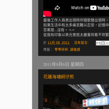
最後工作人員表出現時伴隨歌聲出現時，
如果生活中有太多痛苦難以忍受，記憶中
答案是...沒有。 =.=
從我有印象以來光害就太嚴重到看不到繁
於
11月 08, 2011
沒有留言:
標籤：
零零碎碎
,
讀後感
2011年9月8日 星期四
花蓮海埔蚵仔煎