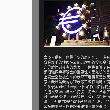
太多。還有一個最重要的原因則是，沒有
職業炒手的性命在於能否嚴格管控現金部
充分體悟到後者的悲哀 =.= 這幾周讀
都很強調手握現金的重要性，張允松的書
上資金全數被套牢的狀況下看得真是欲哭無
原本我以為我的心理狀態已經很強韌，現
許多現金idle在戶頭中，附加作用使得
而這次空頭中滿水位持股，每天看著數字
可怕的是盤整之後的猛殺，會在瞬間把信
潰...。但是市場的恐慌已經到了高點
替換的風險。於是跟著跌卻不會跟著漲。