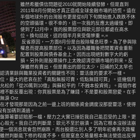
雖然希臘債信問題從2010就開始陸續發酵，但是直到
2011年8月份開始才真正造成全球金融市場的恐慌。遠在
半個地球外的台灣股市更是從8月下旬開始進入跌跌不休
的空頭循環。很不幸的，這一次我的反應太過緩慢，即
使到了12月中，我的股票部位與歐元部位都處在高水
位。換句話說，這四個半月來受傷慘重 =.=
反省原因，一方面8月份是台股除權息旺季。為了參與除
權息而提高股票部位，以及因為離職後把閒置資金重新
配置到股票與債券基金上，因而出現絕對數字大的虧
損。另外則是股票操作上太晚認清空頭市場的到來。反
彈雖然有賣出，但是賣出的部位太少，回補的又太早也
認清業餘與職業投資者的關鍵性不同：靈活度的要求不一樣。
位，最大的悲哀在於「高點無股可賣，低點無錢可買」。這幾個月
了張允松的「從20萬到10億」與蘇松平的「不蝕本投資術」。兩個作者
裡不斷反覆出現：你買股票是為了賺錢，不是要和股票戀愛。在手
淚 Orz
在才發現那是因為之前一邊上班的關係資金調度沒那麼靈活，使得
我沒有加碼到滿過。
盤算著要認賠那一檔，壓力之大實已接近我自己能忍受的上限。更
心殺光。我自己的判斷是：歐元不至於崩潰。因為它根本沒辦法崩
，隨便一個消息就會忽然崩跌，而台股還比別人多了明年初會再次政權
雖然判斷能下修的程度不多，但是窒息交易量根本無法營造出反彈