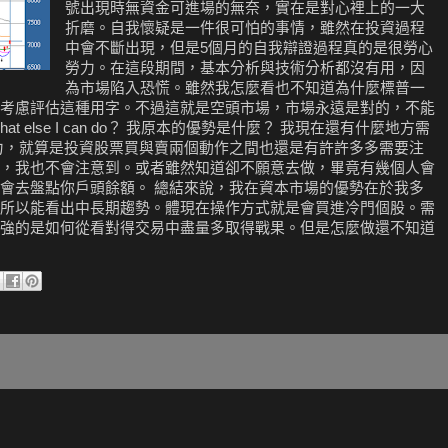
號出現時無資金可進場的無奈，實在是對心裡上的一大
折磨。自我懷疑是一件很可怕的事情，雖然在投資過程
中會不斷出現，但是5個月的自我辯證過程真的是很勞心
勞力。在這段期間，基本分析與技術分析都沒有用，因
為市場陷入恐慌。雖然我怎麼看也不知道為什麼標普一
考慮評估這種用字。不過這就是空頭市場，市場永遠是對的，不能
 else I can do？ 我原本的優勢是什麼？ 我現在還有什麼地方需
力，就算是投資股票買與賣兩個動作之間也還是有許許多多需要注
，我也不會注意到。或者雖然知道卻不願意去做，畢竟有幾個人會
會去盤點你戶頭餘額。 總結來說，我在資本市場的優勢在於我多
所以能看出中長期趨勢。體現在操作方式就是會買進冷門個股。需
強的是如何從看對得交易中盡量多取得戰果。但是怎麼做還不知道