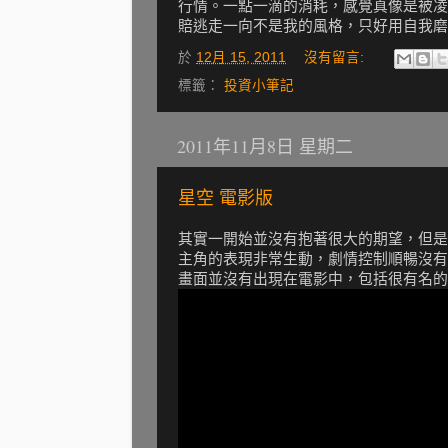
行情。一點一滴的消耗，感覺真像是被凌
賠逃走一向不是我的風格，只好用自我磨
於
12月 15, 2011
沒有留言:
標籤：
投資小筆記
2011年11月8日 星期二
星空 電影版
其實一開始並沒有抱著很大的期望，但是
主角的表現非常生動，劇情控制順暢沒有
畫面並沒有出現在電影中，包括很有名的