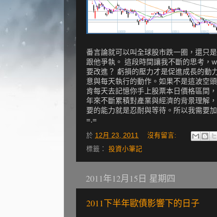
番言論就可以叫全球股市跌一圈，還只是
跟他爭執。 這段時間讓我不斷的思考，what
要改進？ 虧損的壓力才是促進成長的動
意與每天執行的動作。如果不是這波空頭
肯每天去記憶你手上股票本日價格區間，
年來不斷累積對產業與經濟的背景理解，
要的能力就是忍耐與等待。所以我需要加
=.=
於
12月 23, 2011
沒有留言:
標籤：
投資小筆記
2011年12月15日 星期四
2011下半年歐債影響下的日子