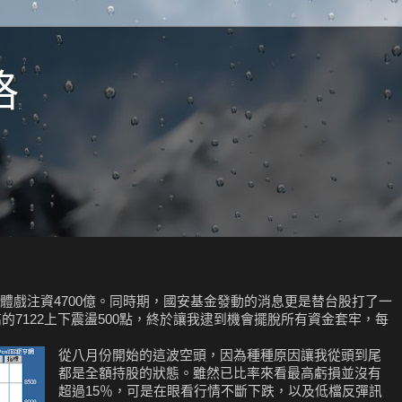
格
體戲注資4700億。同時期，國安基金發動的消息更是替台股打了一
高的7122上下震盪500點，終於讓我逮到機會擺脫所有資金套牢，每
從八月份開始的這波空頭，因為種種原因讓我從頭到尾
都是全額持股的狀態。雖然已比率來看最高虧損並沒有
超過15％，可是在眼看行情不斷下跌，以及低檔反彈訊