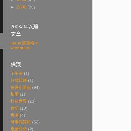
►
2008
(36)
2008/04以前
文章
parus'部落格 in
wordpress
標籤
下午茶
(1)
日式料理
(1)
投資小筆記
(94)
私廚
(1)
科技世界
(13)
食記
(13)
香港
(4)
時事碎碎唸
(62)
產業分析
(2)