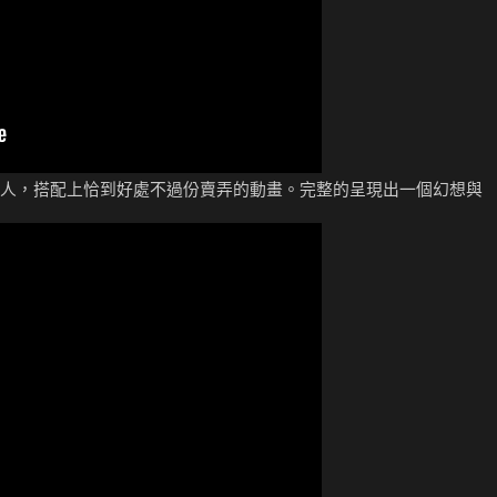
人，搭配上恰到好處不過份賣弄的動畫。完整的呈現出一個幻想與