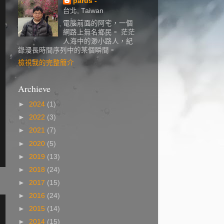
parus -
台北, Taiwan
電腦前面的阿宅，一個
網路上無名鄉民。 茫茫
人海中的渺小路人，紀
錄漫長時間序列中的某個瞬間。
檢視我的完整簡介
Archieve
►
2024
(1)
►
2022
(3)
►
2021
(7)
►
2020
(5)
►
2019
(13)
►
2018
(24)
►
2017
(15)
►
2016
(24)
►
2015
(14)
►
2014
(15)