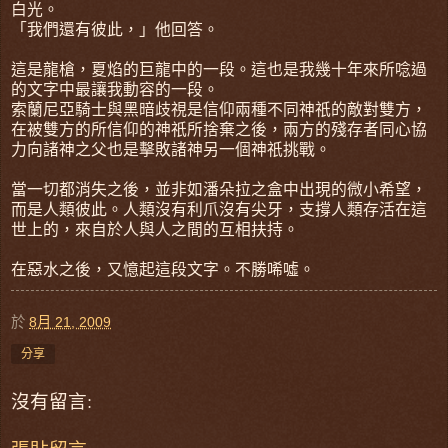
白光。
「我們還有彼此，」他回答。
這是龍槍，夏焰的巨龍中的一段。這也是我幾十年來所唸過
的文字中最讓我動容的一段。
索蘭尼亞騎士與黑暗歧視是信仰兩種不同神祇的敵對雙方，
在被雙方的所信仰的神祇所捨棄之後，兩方的殘存者同心協
力向諸神之父也是擊敗諸神另一個神祇挑戰。
當一切都消失之後，並非如潘朵拉之盒中出現的微小希望，
而是人類彼此。人類沒有利爪沒有尖牙，支撐人類存活在這
世上的，來自於人與人之間的互相扶持。
在惡水之後，又憶起這段文字。不勝唏噓。
於
8月 21, 2009
分享
沒有留言: