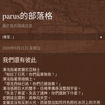
parus的部落格
屬於我的喃喃自語
▼
2009年8月21日 星期五
我們還有彼此
渾沌指著索蘭尼亞騎士
「帕拉丁已死！你們孤單無依！」
渾沌指著黑暗騎士。
「塔克西絲已逃！你們已被捨棄！」
渾沌張開巨大的雙手，彷彿準備吞沒整個宇宙。
「失去了希望，失去了諸神，你們還剩下什麼？」
史鋼拔出寶劍，高舉向天空。
金屬並沒有反射火光，而是發出如同月色照在冰河上的冷冽