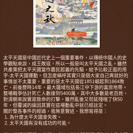
太平天國是中國近代史上一個重要事件，以傳統中國人的史
學觀點來說，成王敗寇，所以一般是叫太平天國之亂。雖然
共產黨把太平天國當作農民起義的先驅，給予比較正面的用
字-太平天國運動。但怎麼稱呼其實只是個大家自己爽就好的
事情並不太重要，重要的是太平天國從1851崛起到1864敗
亡，前後歷時14年，最大疆域包括長江中下游的富庶地帶。
整場戰爭估計死亡人數達到5400萬，其中大多數是老百姓，
對清朝來說實是致命的打擊。雖然亂後又苟延殘喘了快50
年，但覆滅的遠因其實在這場動亂中就已經註定。
關於整各事件的經過，我無意贅述，我想寫得是：
1. 為什麼太平天國會失敗。
2. 太平天國有沒有成功的可能。