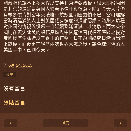
國政府也說不上多大程度支持北京清朝政權，很大部份原因
是北京的清廷對英國人懷著不信任與恨意。時到今天大陸仍
有眾多憤青對當年英法聯軍燒毀圓明園氣憤不已，當可理解
當時清廷滿族人士對英國佬有多麼的深痛惡絕。滿州人這種
對英國的仇視與憤怒一直延續到滿清滅亡才消散。而大英帝
國則在喪失北美的棉花產區與中國這個替代棉花產區之後對
帝國經濟命脈造成了嚴重的打擊，日不落國終究日漸讓出海
上霸權。而後更在經歷兩次世界大戰之後，讓全球海權落入
美國手中，直到今天。
於
6月 24, 2013
分享
沒有留言:
張貼留言
‹
›
首頁