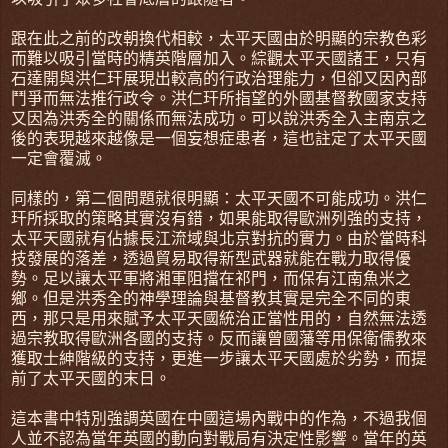
跟在此之前的改朝換代相較，太平天國由於明顯的宗教色彩
而難以吸引當時的精英階層加入。綜觀太平天國諸王，只有
石達開與洪仁玕展現出較高的行政治理能力，但卻又因內部
鬥爭而無法推行政令。洪仁玕所指望的外國基督教國家支持
又因為洪秀全的關係而無法成功。可以說洪秀全入主南京之
後的表現越來越像是一個妄想症患者，這也註定了太平天國
一定會覆滅。
同樣的，第二個問題就很明顯：太平天國不可能成功。洪仁
玕所採取的策略其實沒有錯，如果能取得歐洲列強的支持，
太平天國就有佔據長江流域與北京對抗的實力。由於當時科
技發展的落差，透過貿易取得新型武器就能在戰力取得優
勢。足以讓太平軍將湘軍阻擋在祁門，而保有江南魚米之
鄉。但是洪秀全的神學理論與基督教其實是完全不同的東
西，那只是用來賦予太平天國統治正當性用的，自然無法透
過宗教取得歐洲各國的支持。反而讓曾國藩等用保衛儒教來
獲取士紳階級的支持，更進一步讓太平天國處於劣勢，而提
前了太平天國的末日。
這本書中特別強調英國在中國這場內戰中的作為，不過我個
人並不認為當年英國的動向對戰局有決定性影響。當年的英