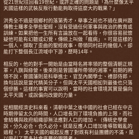
從21世紀往回看19世紀，或許正確的問題是「為什麼像太平
天國這樣的武裝反叛行動能夠取得這麼大的戰果？」
洪秀全不過是個鄉村的落第秀才，舉事之前也不過在廣州跟
傳教士羅孝全學些聖經，沒有受過任何軍事與政治的教育或
訓練。如果把他一生所有言論放在一起看待，你很容易就懷
疑他可能有幻聽或幻覺，傳統上叫做「瘋病」。可是這樣的
一個人，擷取了歪曲的聖經故事，帶領同村莊的幾個人，卻
能打下整個長江流域中下游，歷時14年。
相反的，他的對手一開始是由當時名將率領的整個清朝正規
軍，八旗與綠營。後來則是曾國藩所帶領的湘軍。前期的將
領不說，曾國藩則是科舉進士，官至內閣學士、禮部侍郎，
換句話說是當代精英分子。但與太平天國相抝到最後也只落
個慘勝。這樣的事實可以說明，當時的社會環境其實是偏向
太平天國，或說偏向改變的力量。
從相關經濟史料來看，清朝中葉之後中國的社會已經在中古
時期停留太久的時間，人口增長到了環境負擔的上限，而社
會結構與政府組織卻無法應對人口的增加。（傳統史學會
說，分久必合，合久必分。就是反應人口增加後導致戰亂的
過程。） 太平天國的崛起反應了對既有利益團體的不滿，是
以吸引了眾多社會底層的跟隨者。