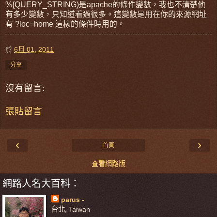
%{QUERY_STRING)是apache的條件變數，我也不清楚他
有多少變數，只知道看過很多。這變數是用在你的來源網址
有 ?loc=home 這樣的條件時用的。
於
6月 01, 2011
分享
沒有留言:
張貼留言
‹
›
首頁
查看網路版
網路人名大百科：
parus -
台北, Taiwan